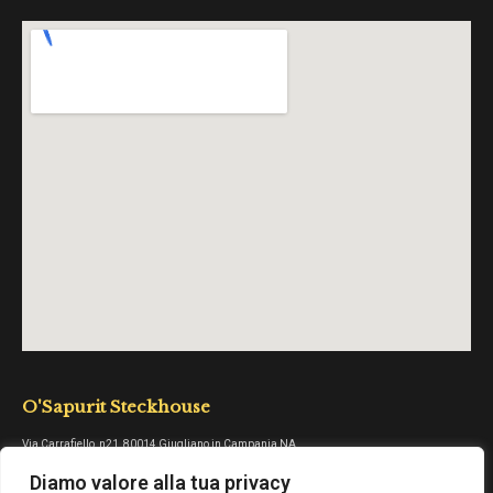
O'Sapurit Steckhouse
Via Carrafiello, n21, 80014 Giugliano in Campania NA
Diamo valore alla tua privacy
O'Sapurit Burgerstore