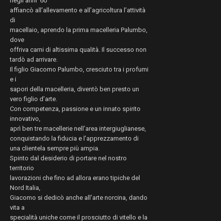
negli anni ’60
affiancò all’allevamento e all’agricoltura l’attività
di
macellaio, aprendo la prima macelleria Palumbo,
dove
offriva carni di altissima qualità. Il successo non
tardò ad arrivare.
Il figlio Giacomo Palumbo, cresciuto tra i profumi
e i
sapori della macelleria, diventò ben presto un
vero figlio d’arte.
Con competenza, passione e un innato spirito
innovativo,
aprì ben tre macellerie nell’area intergiuglianese,
conquistando la fiducia e l’apprezzamento di
una clientela sempre più ampia.
Spinto dal desiderio di portare nel nostro
territorio
lavorazioni che fino ad allora erano tipiche del
Nord Italia,
Giacomo si dedicò anche all’arte norcina, dando
vita a
specialità uniche come il prosciutto di vitello e la