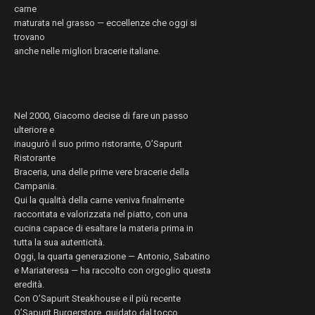
carne
maturata nel grasso — eccellenze che oggi si
trovano
anche nelle migliori bracerie italiane.
Nel 2000, Giacomo decise di fare un passo
ulteriore e
inaugurò il suo primo ristorante, O’Sapurit
Ristorante
Braceria, una delle prime vere bracerie della
Campania.
Qui la qualità della carne veniva finalmente
raccontata e valorizzata nel piatto, con una
cucina capace di esaltare la materia prima in
tutta la sua autenticità.
Oggi, la quarta generazione — Antonio, Sabatino
e Mariateresa — ha raccolto con orgoglio questa
eredità.
Con O’Sapurit Steakhouse e il più recente
O’Sapurit Burgerstore, guidato dal tocco